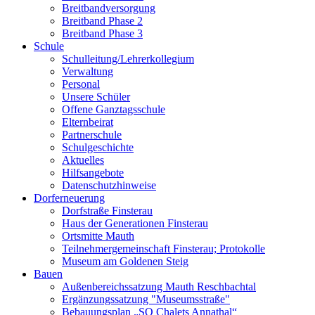
Breitbandversorgung
Breitband Phase 2
Breitband Phase 3
Schule
Schulleitung/Lehrerkollegium
Verwaltung
Personal
Unsere Schüler
Offene Ganztagsschule
Elternbeirat
Partnerschule
Schulgeschichte
Aktuelles
Hilfsangebote
Datenschutzhinweise
Dorferneuerung
Dorfstraße Finsterau
Haus der Generationen Finsterau
Ortsmitte Mauth
Teilnehmergemeinschaft Finsterau; Protokolle
Museum am Goldenen Steig
Bauen
Außenbereichssatzung Mauth Reschbachtal
Ergänzungssatzung "Museumsstraße"
Bebauungsplan „SO Chalets Annathal“