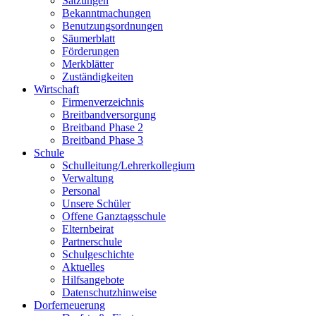
Satzungen
Bekanntmachungen
Benutzungsordnungen
Säumerblatt
Förderungen
Merkblätter
Zuständigkeiten
Wirtschaft
Firmenverzeichnis
Breitbandversorgung
Breitband Phase 2
Breitband Phase 3
Schule
Schulleitung/Lehrerkollegium
Verwaltung
Personal
Unsere Schüler
Offene Ganztagsschule
Elternbeirat
Partnerschule
Schulgeschichte
Aktuelles
Hilfsangebote
Datenschutzhinweise
Dorferneuerung