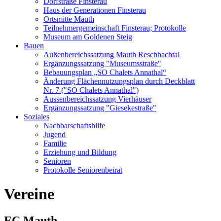
Dorfstraße Finsterau
Haus der Generationen Finsterau
Ortsmitte Mauth
Teilnehmergemeinschaft Finsterau; Protokolle
Museum am Goldenen Steig
Bauen
Außenbereichssatzung Mauth Reschbachtal
Ergänzungssatzung "Museumsstraße"
Bebauungsplan „SO Chalets Annathal“
Änderung Flächennutzungsplan durch Deckblatt
Nr. 7 ("SO Chalets Annathal")
Aussenbereichssatzung Vierhäuser
Ergänzungssatzung "Giesekestraße"
Soziales
Nachbarschaftshilfe
Jugend
Familie
Erziehung und Bildung
Senioren
Protokolle Seniorenbeirat
Vereine
EC Mauth