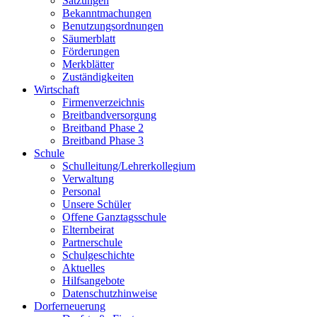
Satzungen
Bekanntmachungen
Benutzungsordnungen
Säumerblatt
Förderungen
Merkblätter
Zuständigkeiten
Wirtschaft
Firmenverzeichnis
Breitbandversorgung
Breitband Phase 2
Breitband Phase 3
Schule
Schulleitung/Lehrerkollegium
Verwaltung
Personal
Unsere Schüler
Offene Ganztagsschule
Elternbeirat
Partnerschule
Schulgeschichte
Aktuelles
Hilfsangebote
Datenschutzhinweise
Dorferneuerung