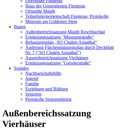
Dorfstraße Finsterau
Haus der Generationen Finsterau
Ortsmitte Mauth
Teilnehmergemeinschaft Finsterau; Protokolle
Museum am Goldenen Steig
Bauen
Außenbereichssatzung Mauth Reschbachtal
Ergänzungssatzung "Museumsstraße"
Bebauungsplan „SO Chalets Annathal“
Änderung Flächennutzungsplan durch Deckblatt
Nr. 7 ("SO Chalets Annathal")
Aussenbereichssatzung Vierhäuser
Ergänzungssatzung "Giesekestraße"
Soziales
Nachbarschaftshilfe
Jugend
Familie
Erziehung und Bildung
Senioren
Protokolle Seniorenbeirat
Außenbereichssatzung
Vierhäuser