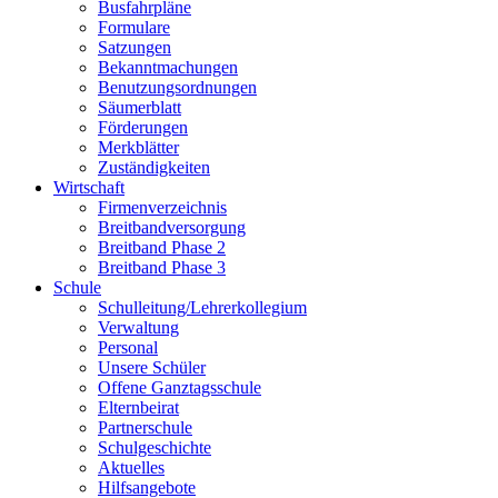
Busfahrpläne
Formulare
Satzungen
Bekanntmachungen
Benutzungsordnungen
Säumerblatt
Förderungen
Merkblätter
Zuständigkeiten
Wirtschaft
Firmenverzeichnis
Breitbandversorgung
Breitband Phase 2
Breitband Phase 3
Schule
Schulleitung/Lehrerkollegium
Verwaltung
Personal
Unsere Schüler
Offene Ganztagsschule
Elternbeirat
Partnerschule
Schulgeschichte
Aktuelles
Hilfsangebote