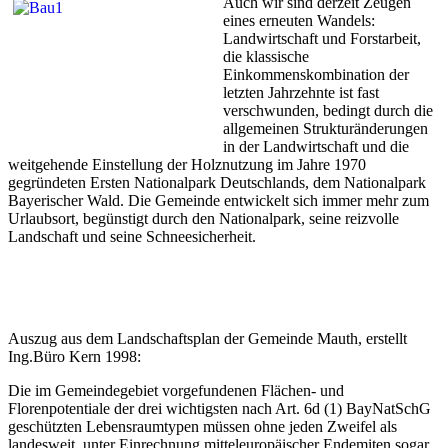
Auch wir sind derzeit Zeugen
eines erneuten Wandels:
Landwirtschaft und Forstarbeit,
die klassische
Einkommenskombination der
letzten Jahrzehnte ist fast
verschwunden, bedingt durch die
allgemeinen Strukturänderungen
in der Landwirtschaft und die
weitgehende Einstellung der Holznutzung im Jahre 1970
gegründeten Ersten Nationalpark Deutschlands, dem Nationalpark
Bayerischer Wald. Die Gemeinde entwickelt sich immer mehr zum
Urlaubsort, begünstigt durch den Nationalpark, seine reizvolle
Landschaft und seine Schneesicherheit.
Auszug aus dem Landschaftsplan der Gemeinde Mauth, erstellt
Ing.Büro Kern 1998:
Die im Gemeindegebiet vorgefundenen Flächen- und
Florenpotentiale der drei wichtigsten nach Art. 6d (1) BayNatSchG
geschützten Lebensraumtypen müssen ohne jeden Zweifel als
landesweit, unter Einrechnung mitteleuropäischer Endemiten sogar