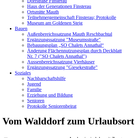
Dorfstraße Finsterau
Haus der Generationen Finsterau
Ortsmitte Mauth
Teilnehmergemeinschaft Finsterau; Protokolle
Museum am Goldenen Steig
Bauen
Außenbereichssatzung Mauth Reschbachtal
Ergänzungssatzung "Museumsstraße"
Bebauungsplan „SO Chalets Annathal“
Änderung Flächennutzungsplan durch Deckblatt
Nr. 7 ("SO Chalets Annathal")
Aussenbereichssatzung Vierhäuser
Ergänzungssatzung "Giesekestraße"
Soziales
Nachbarschaftshilfe
Jugend
Familie
Erziehung und Bildung
Senioren
Protokolle Seniorenbeirat
Vom Walddorf zum Urlaubsort