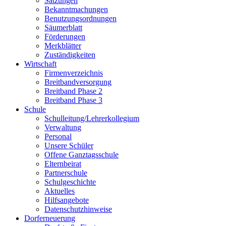
Satzungen
Bekanntmachungen
Benutzungsordnungen
Säumerblatt
Förderungen
Merkblätter
Zuständigkeiten
Wirtschaft
Firmenverzeichnis
Breitbandversorgung
Breitband Phase 2
Breitband Phase 3
Schule
Schulleitung/Lehrerkollegium
Verwaltung
Personal
Unsere Schüler
Offene Ganztagsschule
Elternbeirat
Partnerschule
Schulgeschichte
Aktuelles
Hilfsangebote
Datenschutzhinweise
Dorferneuerung